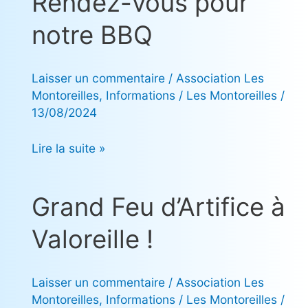
Rendez-vous pour
vous
notre BBQ
pour
notre
BBQ
Laisser un commentaire
/
Association Les
Montoreilles
,
Informations
/
Les Montoreilles
/
13/08/2024
Lire la suite »
Grand Feu d’Artifice à
Grand
Feu
Valoreille !
d’Artifice
à
Valoreille
Laisser un commentaire
/
Association Les
!
Montoreilles
,
Informations
/
Les Montoreilles
/