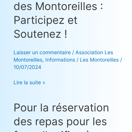
des Montoreilles :
des
Montoreilles
Participez et
:
Participez
Soutenez !
et
Soutenez
Laisser un commentaire
/
Association Les
!
Montoreilles
,
Informations
/
Les Montoreilles
/
10/07/2024
Lire la suite »
Pour la réservation
Pour
la
des repas pour les
réservation
des