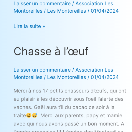
Laisser un commentaire
/
Association Les
Montoreilles
/
Les Montoreilles
/
01/04/2024
Lire la suite »
Chasse à l’œuf
Chasse
à
l’œuf
Laisser un commentaire
/
Association Les
Montoreilles
/
Les Montoreilles
/
01/04/2024
Merci à nos 17 petits chasseurs d’œufs, qui ont
eu plaisir à les découvrir sous l’oeil l’alerte des
vaches. Gaël aura t’il du cacao ce soir à la
traite
. Merci aux parents, papy et mamie
avec qui nous avons passé un bon moment. A
l’année prochaine !!! L’équipe des Montoreilles.