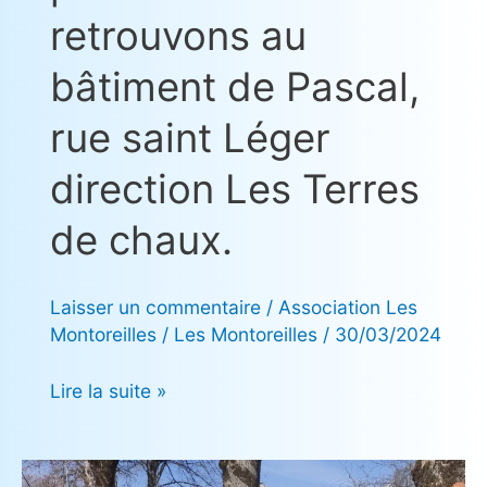
matin
retrouvons au
10:30
au
bâtiment de Pascal,
terrain
de
rue saint Léger
foot,
direction Les Terres
en
cas
de chaux.
de
fortes
pluies
Laisser un commentaire
/
Association Les
Montoreilles
/
Les Montoreilles
/
30/03/2024
nous
nous
Lire la suite »
retrouvons
au
bâtiment
Pâques