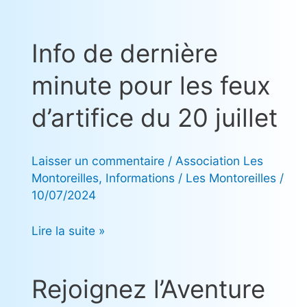
et
café.
Info de dernière
Info
Consultez
de
notre
minute pour les feux
dernière
page
minute
Facebook.
d’artifice du 20 juillet
pour
les
Laisser un commentaire
/
Association Les
feux
Montoreilles
,
Informations
/
Les Montoreilles
/
d’artifice
10/07/2024
du
20
Lire la suite »
juillet
Rejoignez l’Aventure
Rejoignez
l’Aventure