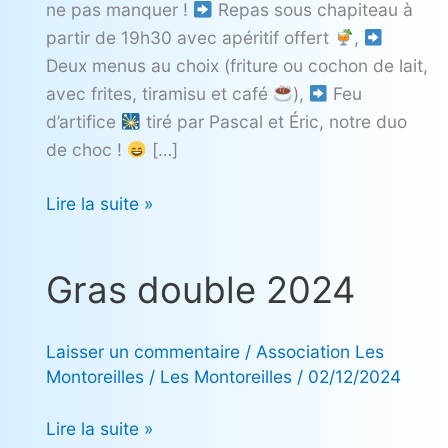
ne pas manquer !
Repas sous chapiteau à
partir de 19h30 avec apéritif offert
,
Deux menus au choix (friture ou cochon de lait,
avec frites, tiramisu et café
),
Feu
d’artifice
tiré par Pascal et Éric, notre duo
de choc !
[…]
Lire la suite »
Gras double 2024
Gras
double
2024
Laisser un commentaire
/
Association Les
Montoreilles
/
Les Montoreilles
/
02/12/2024
Lire la suite »