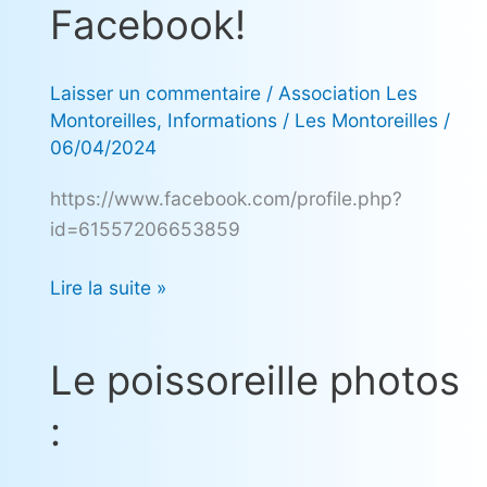
Facebook!
bienvenue
sur
leur
Laisser un commentaire
/
Association Les
page
Montoreilles
,
Informations
/
Les Montoreilles
/
Facebook!
06/04/2024
https://www.facebook.com/profile.php?
id=61557206653859
Lire la suite »
Le poissoreille photos
Le
poissoreille
:
photos
: