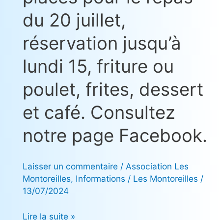
places
du 20 juillet,
pour
le
réservation jusqu’à
repas
lundi 15, friture ou
du
20
poulet, frites, dessert
juillet,
réservation
et café. Consultez
jusqu’à
notre page Facebook.
lundi
15,
friture
Laisser un commentaire
/
Association Les
ou
Montoreilles
,
Informations
/
Les Montoreilles
/
poulet,
13/07/2024
frites,
Lire la suite »
dessert