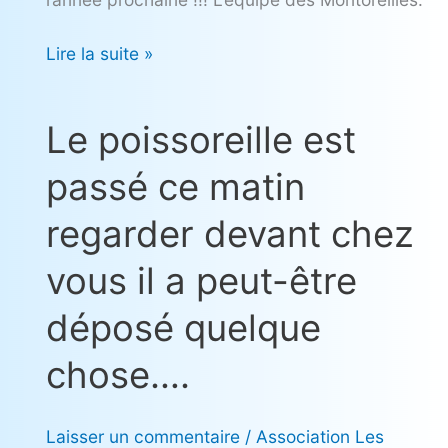
Lire la suite »
Le poissoreille est
Le
poissoreille
passé ce matin
est
passé
regarder devant chez
ce
matin
vous il a peut-être
regarder
déposé quelque
devant
chez
chose….
vous
il
Laisser un commentaire
/
Association Les
a