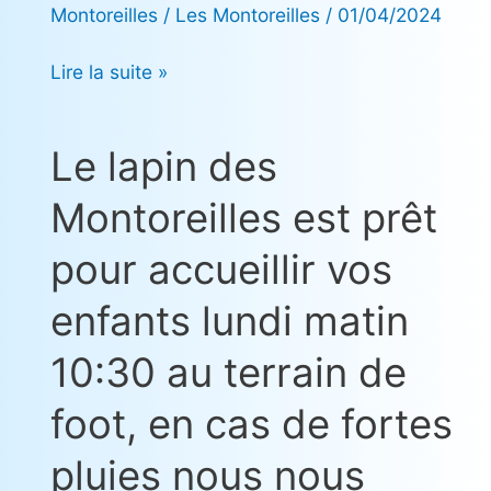
Montoreilles
/
Les Montoreilles
/
01/04/2024
peut-
être
Lire la suite »
déposé
quelque
chose….
Le lapin des
Le
lapin
Montoreilles est prêt
des
Montoreilles
pour accueillir vos
est
prêt
enfants lundi matin
pour
10:30 au terrain de
accueillir
vos
foot, en cas de fortes
enfants
lundi
pluies nous nous