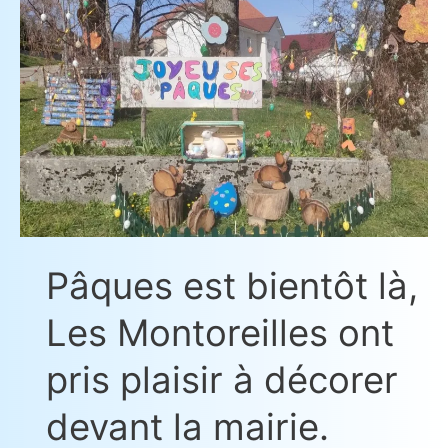
de
est
Pascal,
bientôt
rue
là,
saint
Les
Léger
Montoreilles
direction
ont
Les
pris
Terres
plaisir
de
à
chaux.
décorer
Pâques est bientôt là,
devant
Les Montoreilles ont
la
mairie.
pris plaisir à décorer
devant la mairie.