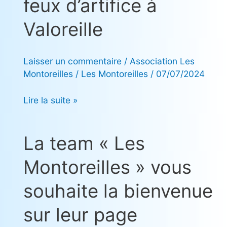
feux d’artifice à
repas
pour
Valoreille
les
feux
Laisser un commentaire
/
Association Les
d’artifice
Montoreilles
/
Les Montoreilles
/
07/07/2024
à
Valoreille
Lire la suite »
La team « Les
La
team
Montoreilles » vous
« Les
Montoreilles »
souhaite la bienvenue
vous
souhaite
sur leur page
la