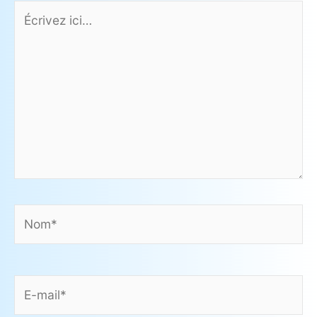
Écrivez
ici…
Nom*
E-
mail*