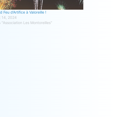
 Feu d’Artifice à Valoreille !
et 14, 2024
 "Association Les Montoreilles"