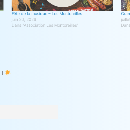
Fête de la musique – Les Montoreilles
Grand
juin 20, 2026
juill
Dans "Association Les Montoreilles"
Dans
 !