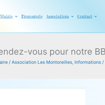
Mairie
Fromagerie
Associations
Contact
endez-vous pour notre B
aire
/
Association Les Montoreilles
,
Informations
/