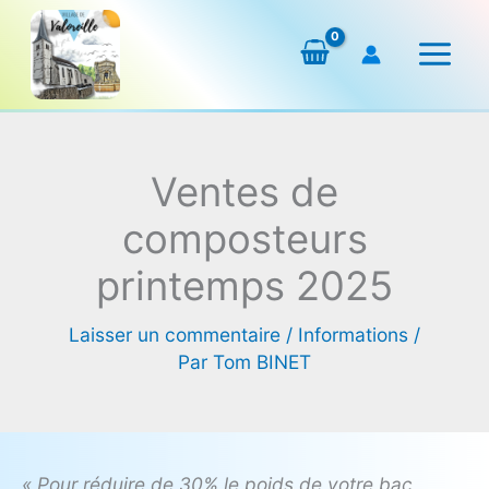
Aller
au
contenu
Ventes de
composteurs
printemps 2025
Laisser un commentaire
/
Informations
/
Par
Tom BINET
« Pour réduire de 30% le poids de votre bac