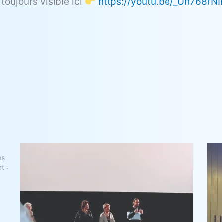
oujours visible ici
https://youtu.be/_Uh768fN
es
t :