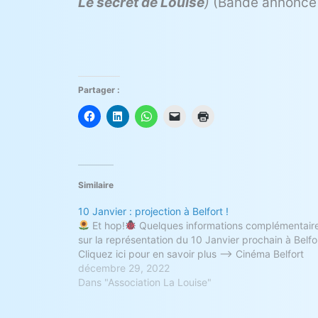
Le secret de Louise
)
(Bande annonce t
Partager :
Similaire
10 Janvier : projection à Belfort !
Et hop!
Quelques informations complémentair
sur la représentation du 10 Janvier prochain à Belfor
Cliquez ici pour en savoir plus —> Cinéma Belfort
décembre 29, 2022
Dans "Association La Louise"