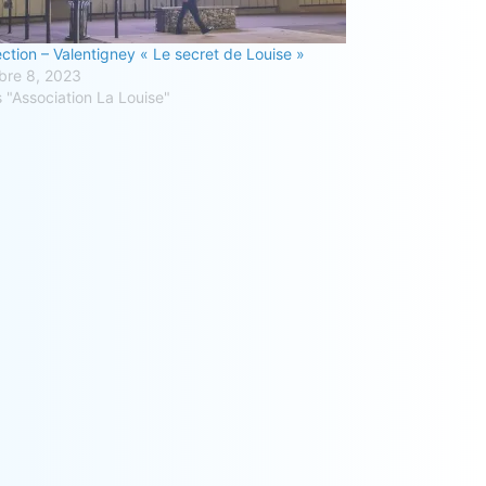
ection – Valentigney « Le secret de Louise »
bre 8, 2023
 "Association La Louise"