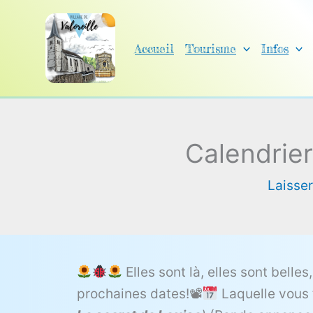
Aller
au
Accueil
Tourisme
Infos
contenu
Calendrier
Laisse
Elles sont là, elles sont belle
prochaines dates!📽
Laquelle vous 