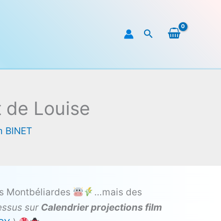
Rechercher
t de Louise
m BINET
 nos Montbéliardes
…mais des
dessus sur
Calendrier projections film