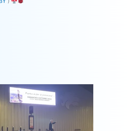
IBY
)