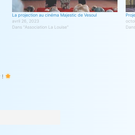
La projection au cinéma Majestic de Vesoul
Proj
avril 26, 2023
octo
Dans "Association La Louise"
Dans
 !