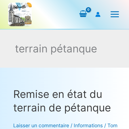
Aller
au
contenu
terrain pétanque
Remise en état du
Remise
en
terrain de pétanque
état
du
terrain
Laisser un commentaire
/
Informations
/
Tom