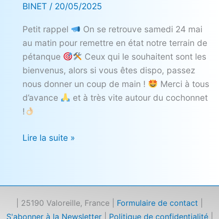
de
BINET
/
20/05/2025
pétanque
Petit rappel
On se retrouve samedi 24 mai
au matin pour remettre en état notre terrain de
pétanque
Ceux qui le souhaitent sont les
bienvenus, alors si vous êtes dispo, passez
nous donner un coup de main !
Merci à tous
d’avance
et à très vite autour du cochonnet
!
Lire la suite »
| 25190 Valoreille, France |
Formulaire de contact
|
S'abonner à la Newsletter
|
Politique de confidentialité
|