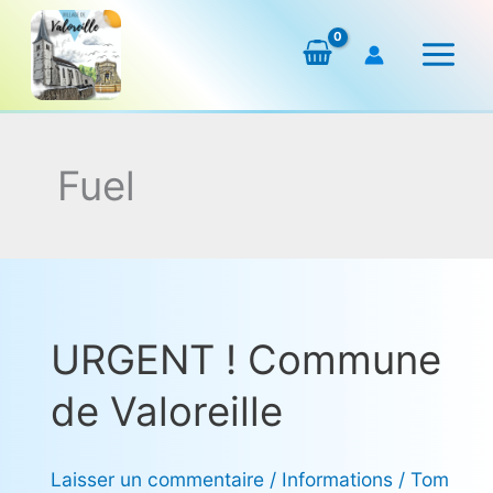
Aller
au
contenu
Fuel
URGENT ! Commune
URGENT
!
de Valoreille
Commune
de
Valoreille
Laisser un commentaire
/
Informations
/
Tom