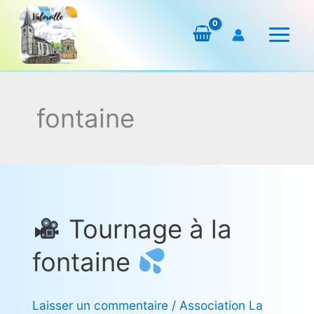
Aller
au
contenu
fontaine
Tournage à la
Tournage
fontaine
à
la
fontaine
Laisser un commentaire
/
Association La