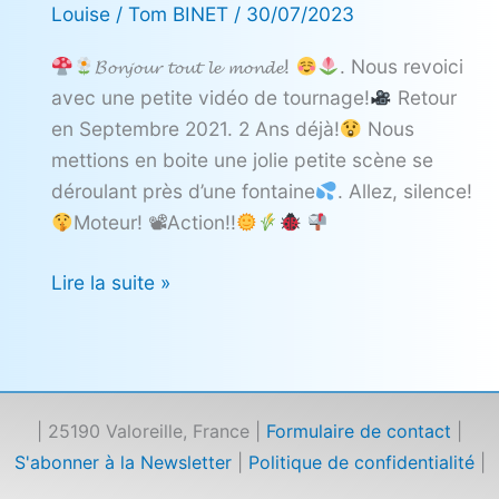
Louise
/
Tom BINET
/
30/07/2023
𝓑𝓸𝓷𝓳𝓸𝓾𝓻 𝓽𝓸𝓾𝓽 𝓵𝓮 𝓶𝓸𝓷𝓭𝓮!
. Nous revoici
avec une petite vidéo de tournage!
Retour
en Septembre 2021. 2 Ans déjà!
Nous
mettions en boite une jolie petite scène se
déroulant près d’une fontaine
. Allez, silence!
Moteur! 📽Action!!
Lire la suite »
| 25190 Valoreille, France |
Formulaire de contact
|
S'abonner à la Newsletter
|
Politique de confidentialité
|