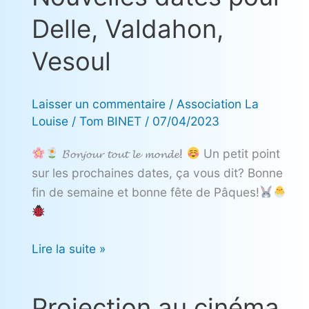
dates
Delle, Valdahon,
pour
Delle,
Vesoul
Valdahon,
Vesoul
Laisser un commentaire
/
Association La
Louise
/
Tom BINET
/
07/04/2023
𝓑𝓸𝓷𝓳𝓸𝓾𝓻 𝓽𝓸𝓾𝓽 𝓵𝓮 𝓶𝓸𝓷𝓭𝓮!
Un petit point
sur les prochaines dates, ça vous dit? Bonne
fin de semaine et bonne fête de Pâques!
Lire la suite »
Projection au cinéma
Projection