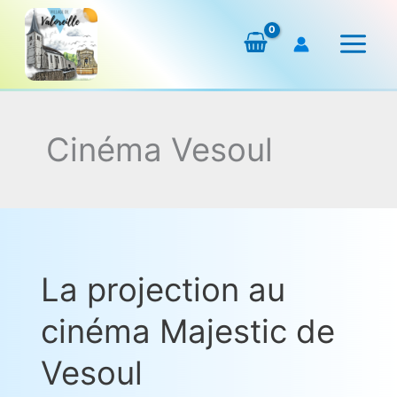
Aller
au
contenu
Cinéma Vesoul
La projection au
La
projection
cinéma Majestic de
au
cinéma
Vesoul
Majestic