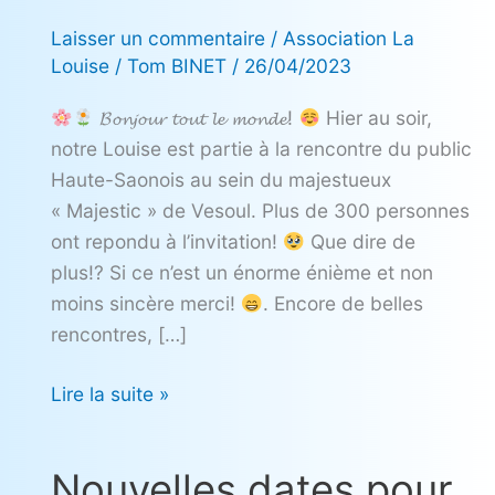
de
Laisser un commentaire
/
Association La
Vesoul
Louise
/
Tom BINET
/
26/04/2023
𝓑𝓸𝓷𝓳𝓸𝓾𝓻 𝓽𝓸𝓾𝓽 𝓵𝓮 𝓶𝓸𝓷𝓭𝓮!
Hier au soir,
notre Louise est partie à la rencontre du public
Haute-Saonois au sein du majestueux
« Majestic » de Vesoul. Plus de 300 personnes
ont repondu à l’invitation!
Que dire de
plus!? Si ce n’est un énorme énième et non
moins sincère merci!
. Encore de belles
rencontres, […]
Lire la suite »
Nouvelles dates pour
Nouvelles