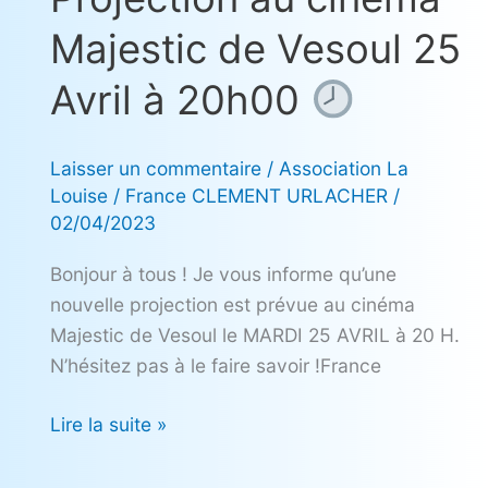
au
Majestic de Vesoul 25
cinéma
Majestic
Avril à 20h00
de
Vesoul
Laisser un commentaire
/
Association La
25
Louise
/
France CLEMENT URLACHER
/
Avril
02/04/2023
à
20h00
Bonjour à tous ! Je vous informe qu’une
nouvelle projection est prévue au cinéma
Majestic de Vesoul le MARDI 25 AVRIL à 20 H.
N’hésitez pas à le faire savoir !France
Lire la suite »