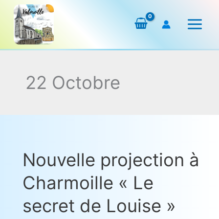
Aller
au
contenu
22 Octobre
Nouvelle projection à
Nouvelle
projection
Charmoille « Le
à
Charmoille
secret de Louise »
« Le